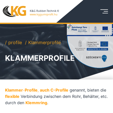
profile
Klammerprofile
KLAMMERPROFILE
Klammer
-
Profile
,
auch C-Profile
genannt, bieten die
flexible
Verbindung zwischen dem Rohr, Behälter, etc.
durch den
Klemmring
.