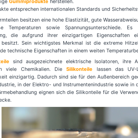
dige
Gummiprodukte
herstellen.
ukte entsprechen internationalen Standards und Sicherheits
rmteilen besitzen eine hohe Elastizität, gute Wasserabwei
ße Temperaturen sowie Spannungsunterschiede. Es 
ung, die aufgrund ihrer einzigartigen Eigenschaften 
besitzt. Sein wichtigstes Merkmal ist die extreme Hitze
de technische Eigenschaften in einem weiten Temperaturbe
eile
sind ausgezeichnete elektrische Isolatoren, ihre Al
n viele Chemikalien. Die
Silikonteile
lassen das UV-L
eit einzigartig. Dadurch sind sie für den Außenbereich ge
ustrie, in der Elektro- und Instrumentenindustrie sowie in
rmebehandlung eignen sich die Silikonteile für die Verwen
ecke.