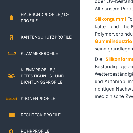
oder UV-bestän
Alle unsere Prod
HALBRUNDPROFILE / D-
Silikongummi
Fo
PROFILE
kalte und hei
Polymerverbind
KANTENSCHUTZPROFILE
Gummiindustrie
seine grundlegen
KLAMMERPROFILE
Die
Silikonformt
Beständig gege
KLEMMPROFILE /
Wetterbeständigk
BEFESTIGUNGS- UND
und Automobilind
DICHTUNGSPROFILE
richtigen Nachwä
medizinische Zw
KRONENPROFILE
RECHTECK-PROFILE
ROHRPROFILE