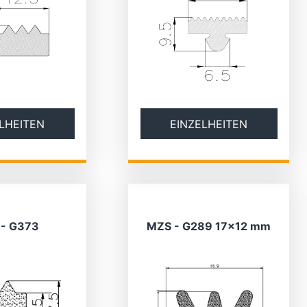
LHEITEN
EINZELHEITEN
- G373
MZS - G289 17×12 mm