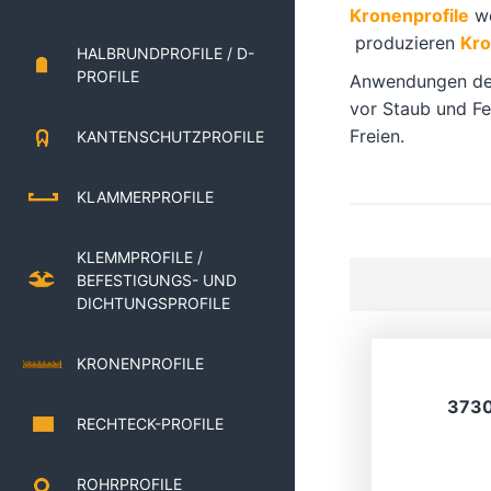
Kronenprofile
w
produzieren
Kro
HALBRUNDPROFILE / D-
PROFILE
Anwendungen d
vor Staub und Fe
Freien.
KANTENSCHUTZPROFILE
KLAMMERPROFILE
KLEMMPROFILE /
BEFESTIGUNGS- UND
DICHTUNGSPROFILE
KRONENPROFILE
373
RECHTECK-PROFILE
ROHRPROFILE