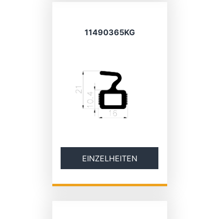
11490365KG
EINZELHEITEN