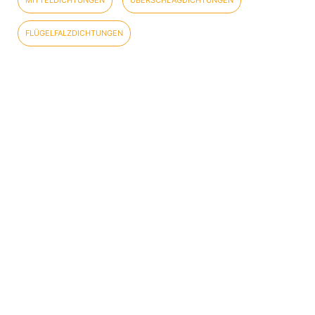
MITTELDICHTUNGEN
ÜBERSCHLAGDICHTUNGEN
FLÜGELFALZDICHTUNGEN
WORTERKLÄRUNG
IMPRESSUM
DATENSCHUTZ
LINKS