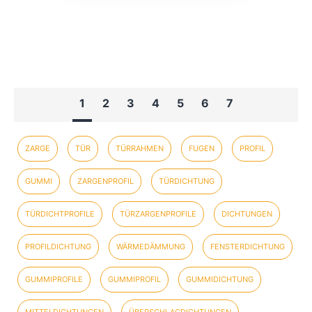
1
2
3
4
5
6
7
ZARGE
TÜR
TÜRRAHMEN
FUGEN
PROFIL
GUMMI
ZARGENPROFIL
TÜRDICHTUNG
TÜRDICHTPROFILE
TÜRZARGENPROFILE
DICHTUNGEN
PROFILDICHTUNG
WÄRMEDÄMMUNG
FENSTERDICHTUNG
GUMMIPROFILE
GUMMIPROFIL
GUMMIDICHTUNG