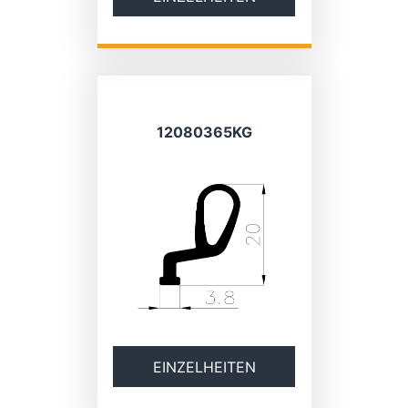
12080365KG
EINZELHEITEN