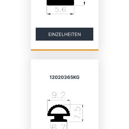
EINZELHEITEN
12020365KG