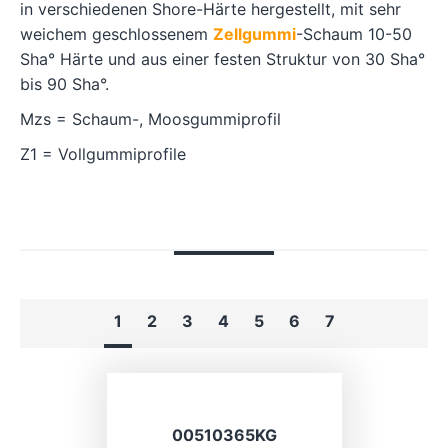
in verschiedenen Shore-Härte hergestellt, mit sehr
weichem geschlossenem
Zellgummi
-Schaum 10-50
Sha° Härte und aus einer festen Struktur von 30 Sha°
bis 90 Sha°.
Mzs = Schaum-, Moosgummiprofil
Z1 = Vollgummiprofile
1
2
3
4
5
6
7
00510365KG