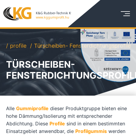
profile
Türscheiben- Fensterdichtungsprofile
TÜRSCHEIBEN-
FENSTERDICHTUNGSPROFIL
Alle
Gummiprofile
dieser Produktgruppe bieten eine
hohe Dämmung/Isolierung mit entsprechender
Abdichtung. Diese
Profile
sind in einem bestimmten
Einsatzgebiet anwendbar, die
Profilgummis
werden