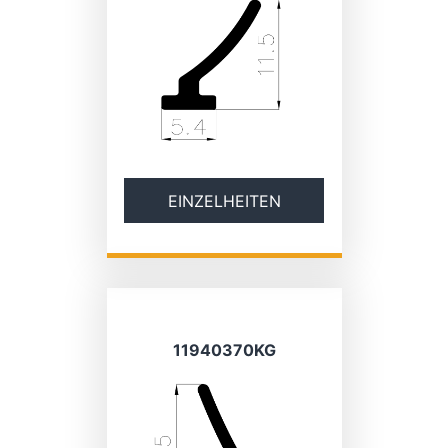
EINZELHEITEN
11940370KG