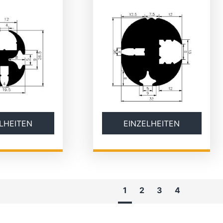
LHEITEN
EINZELHEITEN
1
2
3
4