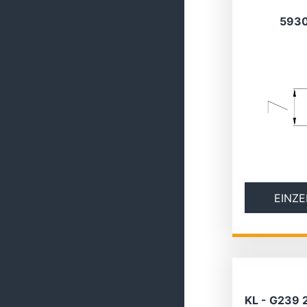
593
EINZE
KL - G239 