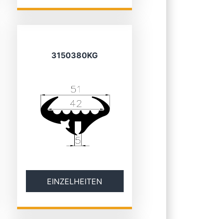
3150380KG
EINZELHEITEN