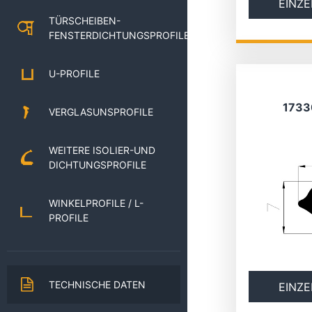
EINZE
TÜRSCHEIBEN-
FENSTERDICHTUNGSPROFILE
U-PROFILE
1733
VERGLASUNSPROFILE
WEITERE ISOLIER-UND
DICHTUNGSPROFILE
WINKELPROFILE / L-
PROFILE
TECHNISCHE DATEN
EINZE