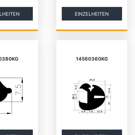
LHEITEN
EINZELHEITEN
0380KG
14560360KG