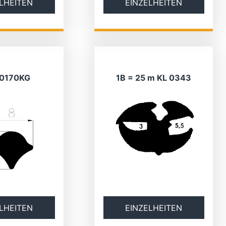
LHEITEN
EINZELHEITEN
0170KG
1B = 25 m KL 0343
LHEITEN
EINZELHEITEN