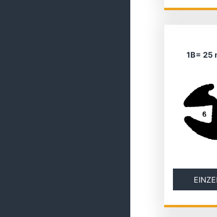
1B= 25 
EINZE