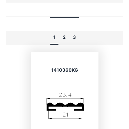
1
2
3
1410360KG