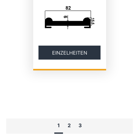
EINZELHEITEN
1
2
3