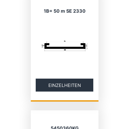
1B= 50 m SE 2330
EINZELHEITEN
5450360KG