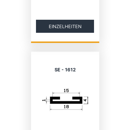
EINZELHEITEN
SE - 1612