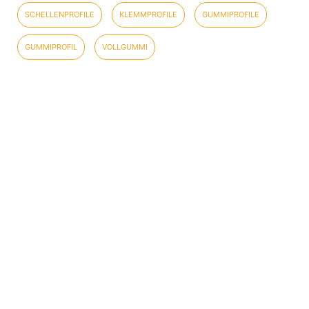
SCHELLENPROFILE
KLEMMPROFILE
GUMMIPROFILE
GUMMIPROFIL
VOLLGUMMI
WORTERKLÄRUNG
IMPRESSUM