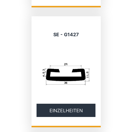
SE - G1427
EINZELHEITEN