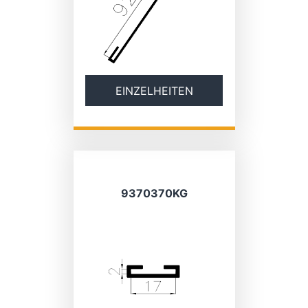
EINZELHEITEN
9370370KG