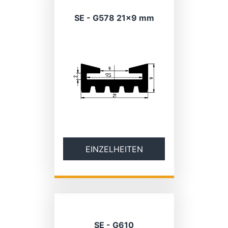
SE - G578 21×9 mm
EINZELHEITEN
SE - G610