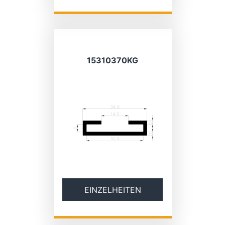
15310370KG
EINZELHEITEN