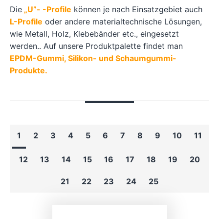
Die
„U”- -Profile
können je nach Einsatzgebiet auch
L-Profile
oder andere materialtechnische Lösungen,
wie Metall, Holz, Klebebänder etc., eingesetzt
werden.. Auf unsere Produktpalette findet man
EPDM-Gummi, Silikon- und Schaumgummi-
Produkte.
1
2
3
4
5
6
7
8
9
10
11
12
13
14
15
16
17
18
19
20
21
22
23
24
25