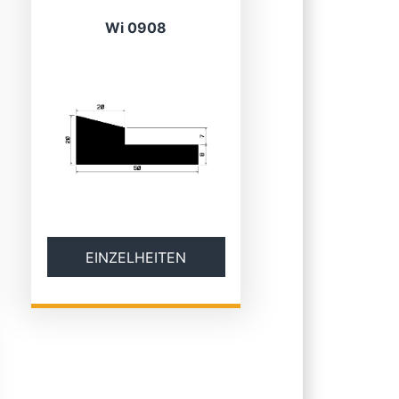
Wi 0908
EINZELHEITEN