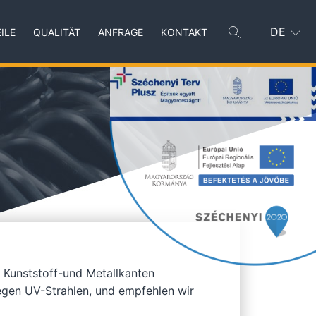
DE
ILE
QUALITÄT
ANFRAGE
KONTAKT
 Kunststoff-und Metallkanten
egen UV-Strahlen, und empfehlen wir