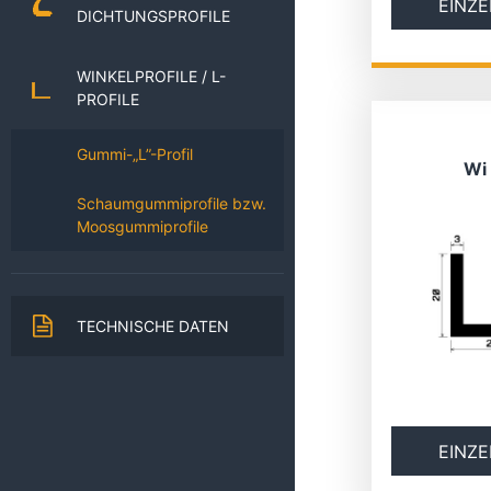
EINZE
DICHTUNGSPROFILE
WINKELPROFILE / L-
PROFILE
Gummi-„L”-Profil
Wi
Schaumgummiprofile bzw.
Moosgummiprofile
TECHNISCHE DATEN
EINZE