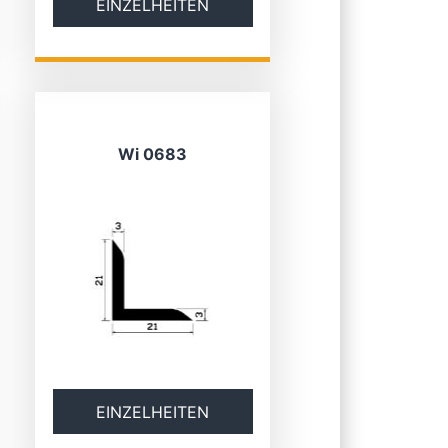
EINZELHEITEN
Wi 0683
EINZELHEITEN