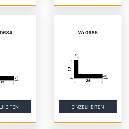
 0684
Wi 0685
LHEITEN
EINZELHEITEN