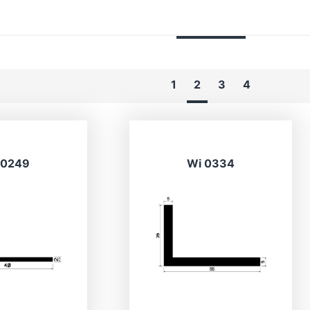
1
2
3
4
 0249
Wi 0334