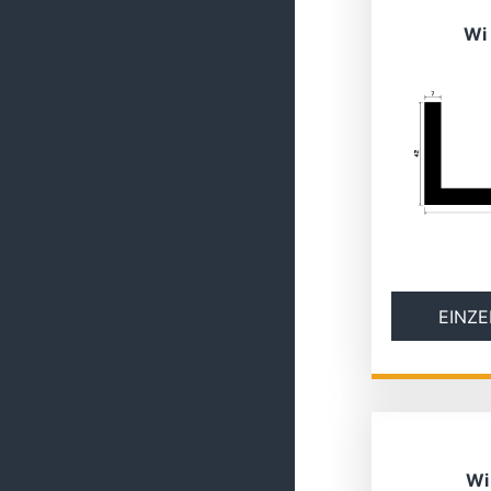
Wi
EINZE
Wi