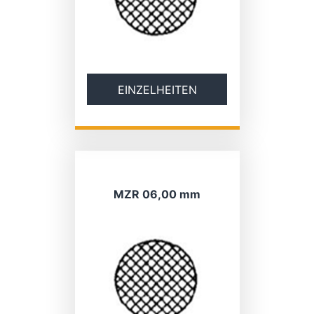
EINZELHEITEN
MZR 06,00 mm