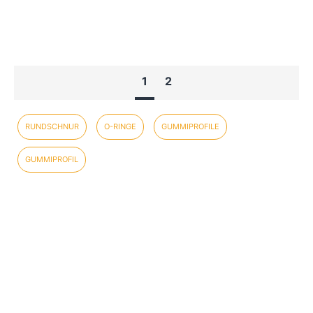
1
2
RUNDSCHNUR
O-RINGE
GUMMIPROFILE
GUMMIPROFIL