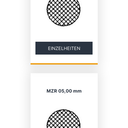
EINZELHEITEN
MZR 05,00 mm