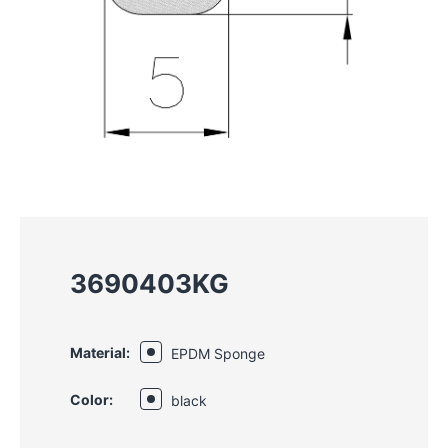
3690403KG
Material:
EPDM Sponge
Color:
black