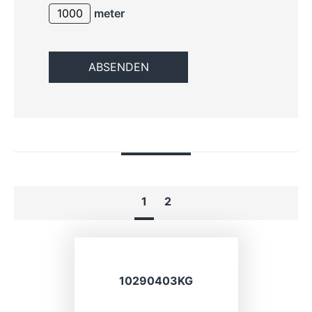
meter
1
2
10290403KG