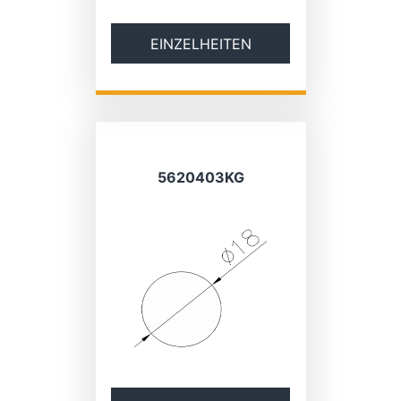
EINZELHEITEN
5620403KG