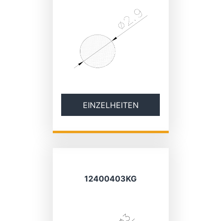
EINZELHEITEN
12400403KG