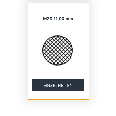
MZR 11,00 mm
EINZELHEITEN