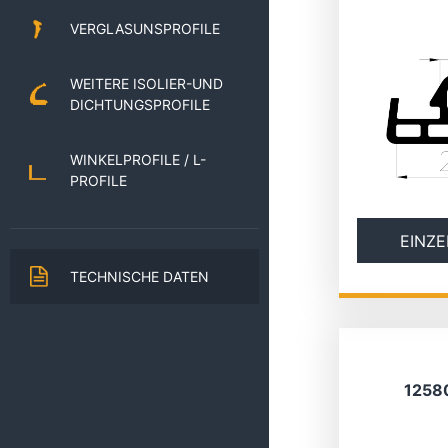
VERGLASUNSPROFILE
WEITERE ISOLIER-UND
DICHTUNGSPROFILE
WINKELPROFILE / L-
PROFILE
EINZE
TECHNISCHE DATEN
1258