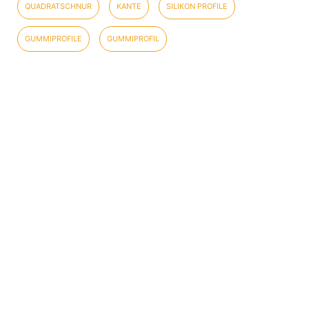
QUADRATSCHNUR
KANTE
SILIKON PROFILE
GUMMIPROFILE
GUMMIPROFIL
WORTERKLÄRUNG
IMPRESSUM
DATENSCHUTZ
LINKS