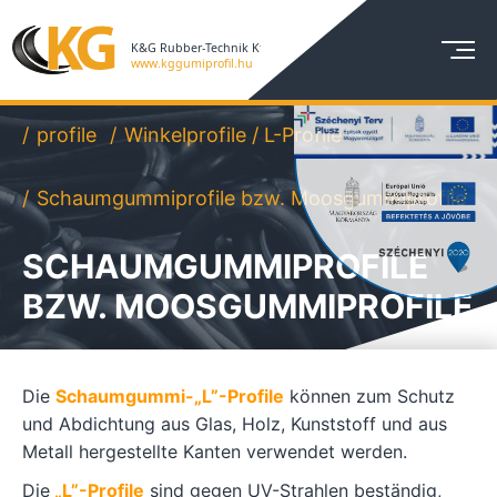
profile
Winkelprofile / L-Profile
Schaumgummiprofile bzw. Moosgummiprofile
SCHAUMGUMMIPROFILE
BZW. MOOSGUMMIPROFILE
Die
Schaumgummi-„L”-Profile
können zum Schutz
und Abdichtung aus Glas, Holz, Kunststoff und aus
Metall hergestellte Kanten verwendet werden.
Die
„L”-Profile
sind gegen UV-Strahlen beständig,