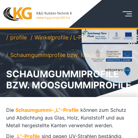
profile
Winkelprofile / L-Profile
Schaumgummiprofile bzw. Moosgummiprofile
SCHAUMGUMMIPROFILE
BZW. MOOSGUMMIPROFILE
Die
Schaumgummi-„L”-Profile
können zum Schutz
und Abdichtung aus Glas, Holz, Kunststoff und aus
Metall hergestellte Kanten verwendet werden.
Die
„L”-Profile
sind gegen UV-Strahlen beständig,