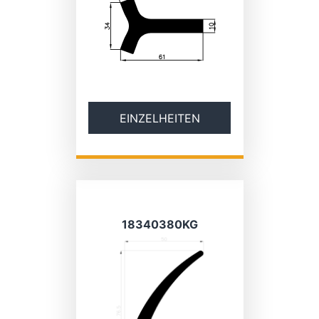
EINZELHEITEN
18340380KG