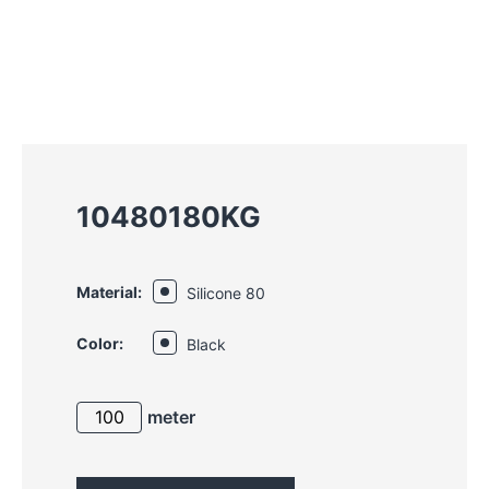
10480180KG
Material:
Silicone 80
Color:
Black
meter