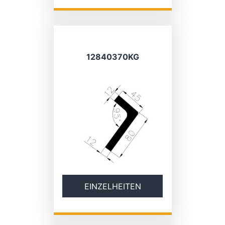
12840370KG
EINZELHEITEN