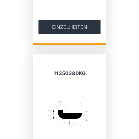
EINZELHEITEN
11350380KG