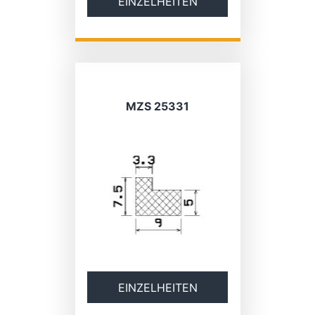
EINZELHEITEN
MZS 25331
EINZELHEITEN