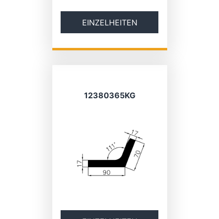
EINZELHEITEN
12380365KG