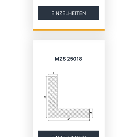
EINZELHEITEN
MZS 25018