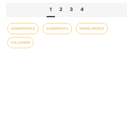
1
2
3
4
GUMMIPROFILE
GUMMIPROFIL
WINKELPROFILE
VOLLGUMMI