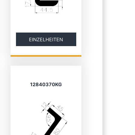
EINZELHEITEN
12840370KG