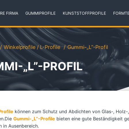
RE FIRMA
GUMMIPROFILE
KUNSTSTOFFPROFILE
FORMTE
Winkelprofile / L-Profile
Gummi-„L”-Profil
MI-„L”-PROFIL
rofile
können zum Schutz und Abdichten von Glas-, Holz-,
en.Die
Gummi-„L”-Profile
bieten eine gute Beständigkeit g
 in Ausenbereich.