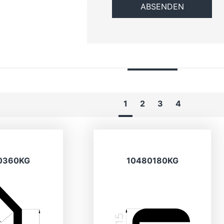
1
2
3
4
0360KG
10480180KG