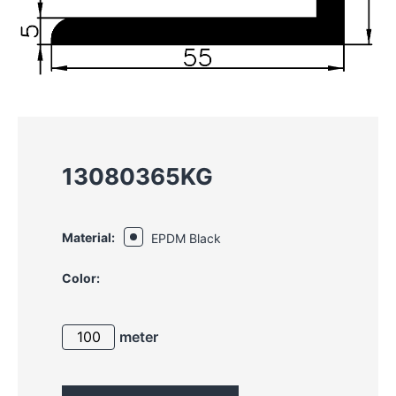
13080365KG
Material:
EPDM Black
Color:
meter