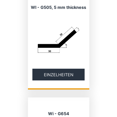
WI - G505, 5 mm thickness
EINZELHEITEN
Wi - G654