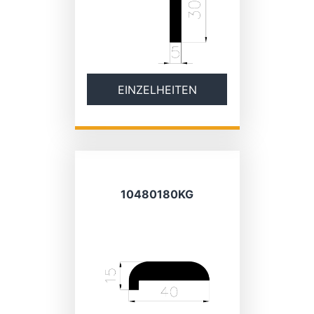
EINZELHEITEN
10480180KG