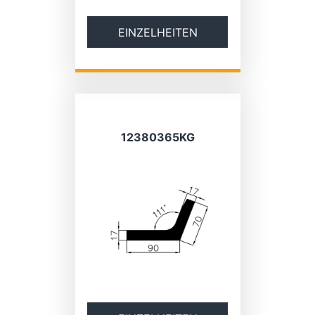
EINZELHEITEN
12380365KG