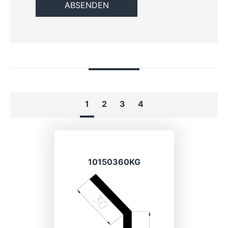
1
2
3
4
10150360KG