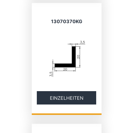
13070370KG
EINZELHEITEN