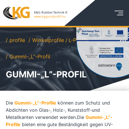
profile
Winkelprofile / L-Profile
Gummi-„L”-Profil
GUMMI-„L”-PROFIL
Die
Gummi-„L”-Profile
können zum Schutz und
Abdichten von Glas-, Holz-, Kunststoff-und
Metallkanten verwendet werden.Die
Gummi-„L”-
Profile
bieten eine gute Beständigkeit gegen UV-