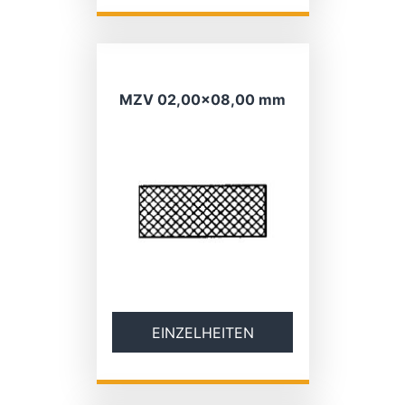
MZV 02,00x08,00 mm
EINZELHEITEN