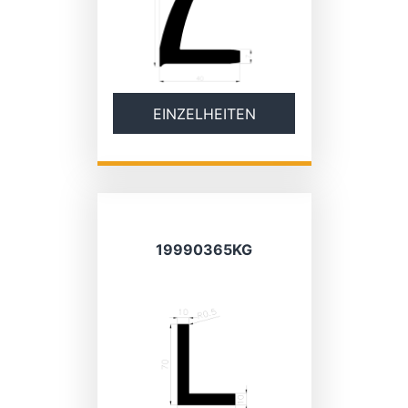
EINZELHEITEN
19990365KG